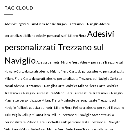
TAG CLOUD
Adesivi furgoni Milano Fiera
Adesivi furgoni Trezzano sul Naviglio
Adesivi
Adesivi
personalizzati Milano
Adesivi personalizzati Milano Fiera
personalizzati Trezzano sul
Naviglio
Adesivi per vetri Milano Fiera
Adesivi per vetri Trezzano sul
Naviglio
Carta da parati adesiva Milano Fiera
Carta da parati adesiva personalizzata
Milano Fiera
Carta da parati adesiva personalizzata Trezzano sul Naviglio
Carta da
parati adesiva Trezzano sul Naviglio
Cartellonistica Milano Fiera
Cartellonistica
Trezzano sul Naviglio
Fustellatura Milano Fiera
Fustellatura Trezzano sul Naviglio
Magliette personalizzate Milano Fiera
Magliette personalizzate Trezzano sul
Naviglio
Pellicola adesiva per vetri Milano Fiera
Pellicola adesiva per vetri Trezzano
sul Naviglio
Roll up Milano Fiera
Roll up Trezzano sul Naviglio
Sacchette asilo
personalizzate Milano Fiera
Sacchette asilo personalizzate Trezzano sul Naviglio
Vetrofania Milano
Vetrofania Milano Fiera
Vetrofanie Trezzano sul Naviglio