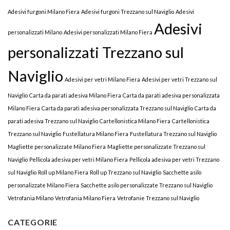
Adesivi furgoni Milano Fiera
Adesivi furgoni Trezzano sul Naviglio
Adesivi
Adesivi
personalizzati Milano
Adesivi personalizzati Milano Fiera
personalizzati Trezzano sul
Naviglio
Adesivi per vetri Milano Fiera
Adesivi per vetri Trezzano sul
Naviglio
Carta da parati adesiva Milano Fiera
Carta da parati adesiva personalizzata
Milano Fiera
Carta da parati adesiva personalizzata Trezzano sul Naviglio
Carta da
parati adesiva Trezzano sul Naviglio
Cartellonistica Milano Fiera
Cartellonistica
Trezzano sul Naviglio
Fustellatura Milano Fiera
Fustellatura Trezzano sul Naviglio
Magliette personalizzate Milano Fiera
Magliette personalizzate Trezzano sul
Naviglio
Pellicola adesiva per vetri Milano Fiera
Pellicola adesiva per vetri Trezzano
sul Naviglio
Roll up Milano Fiera
Roll up Trezzano sul Naviglio
Sacchette asilo
personalizzate Milano Fiera
Sacchette asilo personalizzate Trezzano sul Naviglio
Vetrofania Milano
Vetrofania Milano Fiera
Vetrofanie Trezzano sul Naviglio
CATEGORIE