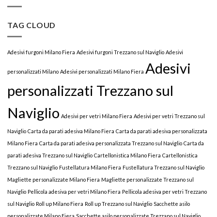
TAG CLOUD
Adesivi furgoni Milano Fiera
Adesivi furgoni Trezzano sul Naviglio
Adesivi
Adesivi
personalizzati Milano
Adesivi personalizzati Milano Fiera
personalizzati Trezzano sul
Naviglio
Adesivi per vetri Milano Fiera
Adesivi per vetri Trezzano sul
Naviglio
Carta da parati adesiva Milano Fiera
Carta da parati adesiva personalizzata
Milano Fiera
Carta da parati adesiva personalizzata Trezzano sul Naviglio
Carta da
parati adesiva Trezzano sul Naviglio
Cartellonistica Milano Fiera
Cartellonistica
Trezzano sul Naviglio
Fustellatura Milano Fiera
Fustellatura Trezzano sul Naviglio
Magliette personalizzate Milano Fiera
Magliette personalizzate Trezzano sul
Naviglio
Pellicola adesiva per vetri Milano Fiera
Pellicola adesiva per vetri Trezzano
sul Naviglio
Roll up Milano Fiera
Roll up Trezzano sul Naviglio
Sacchette asilo
personalizzate Milano Fiera
Sacchette asilo personalizzate Trezzano sul Naviglio