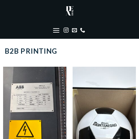
Skip
to
content
B2B PRINTING