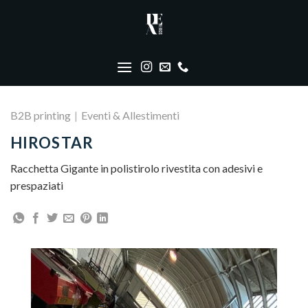
Skip
to
content
B2B printing
|
Eventi & Allestimenti
HIROSTAR
Racchetta Gigante in polistirolo rivestita con adesivi e
prespaziati